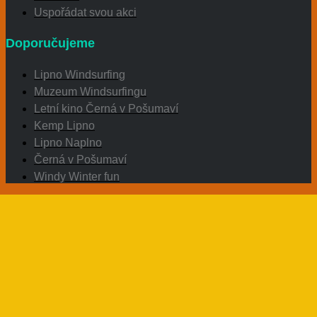
Uspořádat svou akci
Doporučujeme
Lipno Windsurfing
Muzeum Windsurfingu
Letní kino Černá v Pošumaví
Kemp Lipno
Lipno Naplno
Černá v Pošumaví
Windy Winter fun