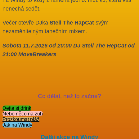
nenechá sedět.
Večer otevře DJka
Stell The HapCat
svým
nezaměnitelným tanečním mixem.
Sobota 11.7.2026 od 20:00 DJ Stell The HepCat od
21:00 MoveBreakers
Co dělat, než to začne?
Dejte si drink
Nebo něco na zub
Prozkoumat pláž
Jak na Windy
Další akce na Windy