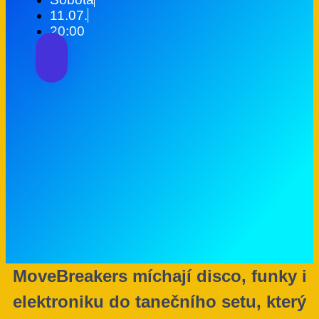
11.07.
20:00
MoveBreakers míchají disco, funky i
elektroniku do tanečního setu, který