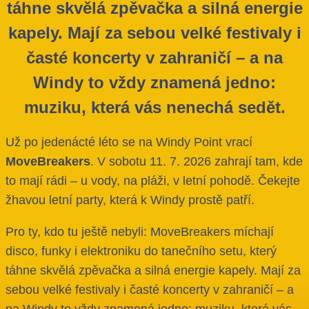
táhne skvělá zpěvačka a silná energie
kapely. Mají za sebou velké festivaly i
časté koncerty v zahraničí – a na
Windy to vždy znamená jedno:
muziku, která vás nenechá sedět.
Už po jedenácté léto se na Windy Point vrací
MoveBreakers
. V sobotu 11. 7. 2026 zahrají tam, kde
to mají rádi – u vody, na pláži, v letní pohodě. Čekejte
žhavou letní party, která k Windy prostě patří.
Pro ty, kdo tu ještě nebyli: MoveBreakers míchají
disco, funky i elektroniku do tanečního setu, který
táhne skvělá zpěvačka a silná energie kapely. Mají za
sebou velké festivaly i časté koncerty v zahraničí – a
na Windy to vždy znamená jedno: muziku, která vás