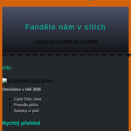
Fanděte nám v sítích
Facebook-f
Instagram
Youtube
Info
Otevíráme v létě 2026
Cash Only zóna
Pravidla pláže
Adoptuj si pláž
Rychlý přehled