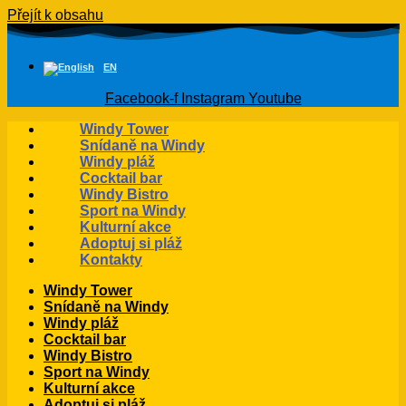
Přejít k obsahu
EN
Facebook-f
Instagram
Youtube
Windy Tower
Snídaně na Windy
Windy pláž
Cocktail bar
Windy Bistro
Sport na Windy
Kulturní akce
Adoptuj si pláž
Kontakty
Windy Tower
Snídaně na Windy
Windy pláž
Cocktail bar
Windy Bistro
Sport na Windy
Kulturní akce
Adoptuj si pláž